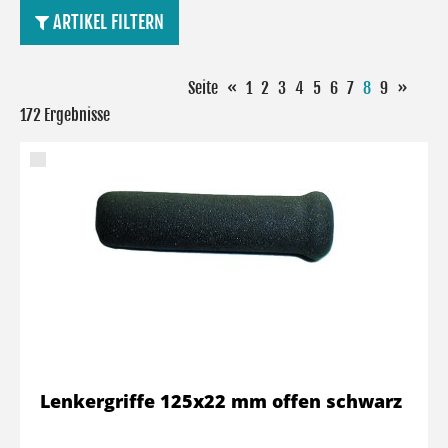
ARTIKEL FILTERN
Seite
«
1
2
3
4
5
6
7
8
9
»
172 Ergebnisse
Lenkergriffe 125x22 mm offen schwarz