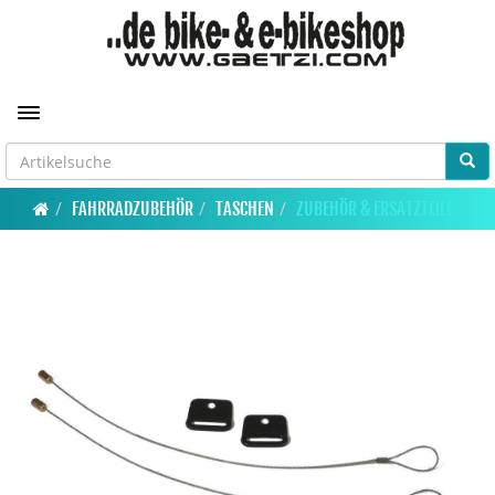
Toggle navigation
FAHRRADZUBEHÖR
TASCHEN
ZUBEHÖR & ERSATZTEILE