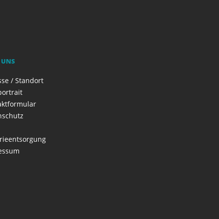
 UNS
se / Standort
ortrait
aktformular
nschutz
rieentsorgung
essum