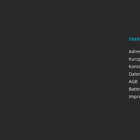
ÜBER
Adres
Kurzp
Kont
Date
AGB
Batte
Impr