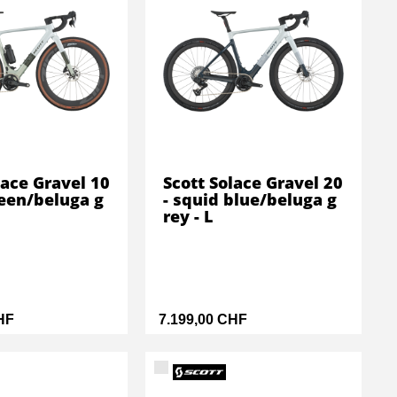
lace Gravel 10
Scott Solace Gravel 20
reen/beluga g
- squid blue/beluga g
rey - L
HF
7.199,00 CHF