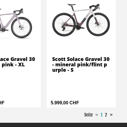
lace Gravel 30
Scott Solace Gravel 30
 pink - XL
- mineral pink/flint p
urple - S
HF
5.999,00 CHF
Seite
«
1
2
»