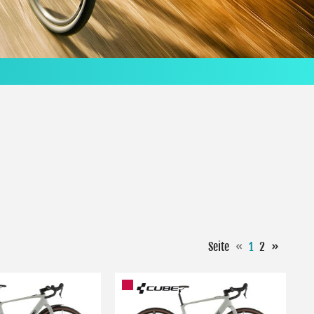
Seite
«
1
2
»