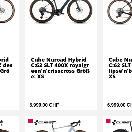
rid
Cube Nuroad Hybrid
Cube Nu
X des
C:62 SLT 400X royalgr
C:62 SLT
 Grö
een'n'crisscross Größ
lipse'n'
e: XS
XS
5.999,00 CHF
6.999,00 C