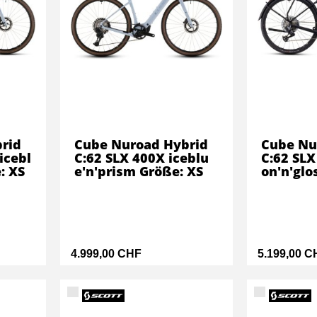
rid
Cube Nuroad Hybrid
Cube Nu
icebl
C:62 SLX 400X iceblu
C:62 SLX
: XS
e'n'prism Größe: XS
on'n'glo
4.999,00 CHF
5.199,00 C