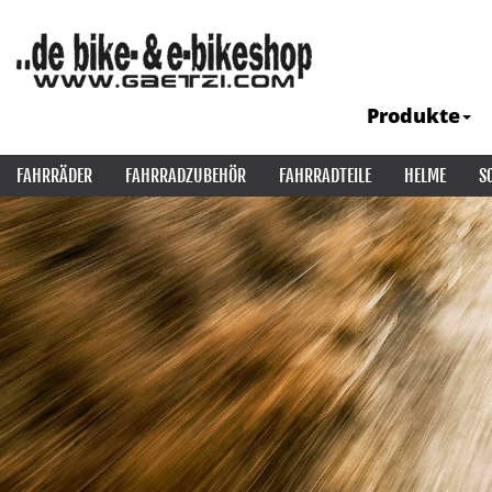
Produkte
FAHRRÄDER
FAHRRADZUBEHÖR
FAHRRADTEILE
HELME
S