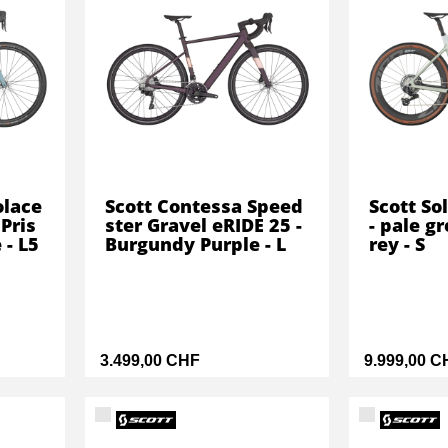
olace
Scott Contessa Speed
Scott So
 Pris
ster Gravel eRIDE 25 -
- pale g
 - L5
Burgundy Purple - L
rey - S
3.499,00 CHF
9.999,00 C