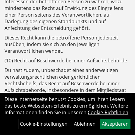
Interessen der betroffenen Person zu wahren, wozu
mindestens das Recht auf Erwirkung des Eingreifens
einer Person seitens des Verantwortlichen, auf
Darlegung des eigenen Standpunkts und auf
Anfechtung der Entscheidung gehört.
Dieses Recht kann die betroffene Person jederzeit
ausüben, indem sie sich an den jeweiligen
Verantwortlichen wendet.
(10) Recht auf Beschwerde bei einer Aufsichtsbehörde
Du hast zudem, unbeschadet eines anderweitigen
verwaltungsrechtlichen oder gerichtlichen
Rechtsbehelfs, das Recht auf Beschwerde bei einer
Aufsichtsbehörde, insbesondere in dem Mitgliedstaat
Deines Aufenthaltsorts, Deines Arbeitsplatzes oder des
Diese Internetseite benutzt Cookies, um Ihren Lesern
Orts des mutmasslichen Verstosses, wenn die
das beste Webseiten-Erlebnis zu ermöglichen. Weitere
betroffene Person der Ansicht ist, dass die
Informationen finden Sie in unseren
Cookie-Richtlinien
.
Verarbeitung der sie betreffenden
personenbezogenen Daten gegen diese Verordnung
Cookie-Einstellungen
Ablehnen
Akzeptieren
verstösst.