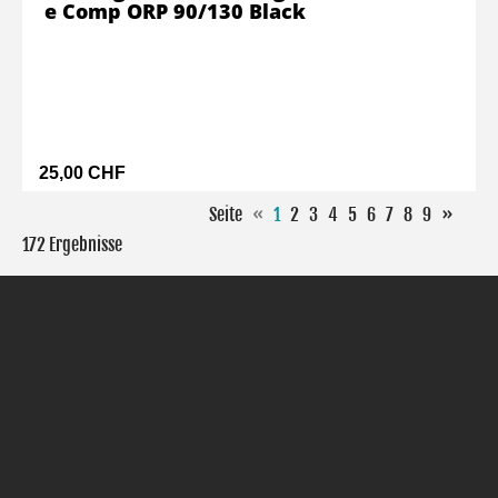
e Comp ORP 90/130 Black
25,00 CHF
Seite
«
1
2
3
4
5
6
7
8
9
»
172 Ergebnisse