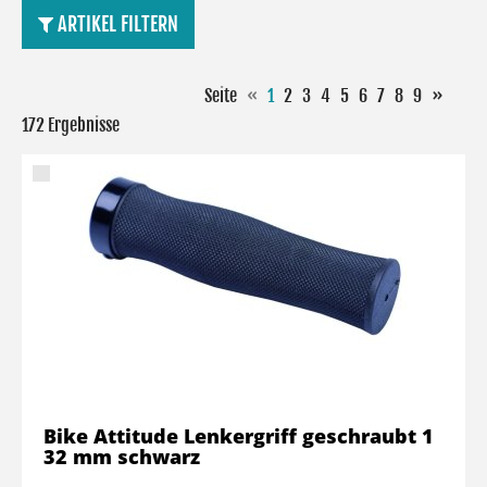
ARTIKEL FILTERN
Seite
«
1
2
3
4
5
6
7
8
9
»
172 Ergebnisse
Bike Attitude Lenkergriff geschraubt 1
32 mm schwarz