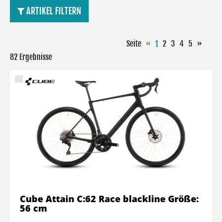
ARTIKEL FILTERN
Seite
«
1
2
3
4
5
»
82 Ergebnisse
Cube Attain C:62 Race blackline Größe:
56 cm