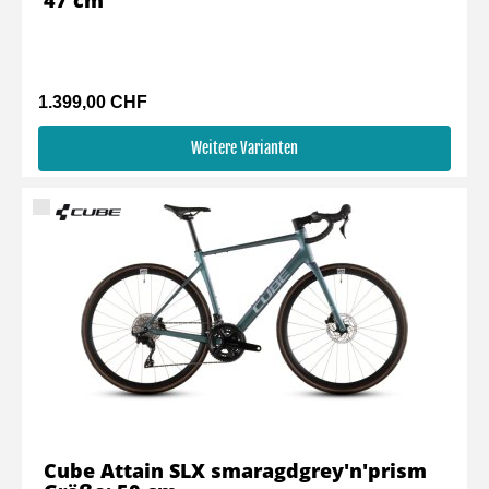
47 cm
1.399,00 CHF
Weitere Varianten
Cube Attain SLX smaragdgrey'n'prism