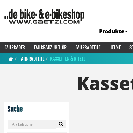
Produkte
FAHRRÄDER
FAHRRADZUBEHÖR
FAHRRADTEILE
HELME
S
FAHRRADTEILE
KASSETTEN & RITZEL
Kasset
Suche