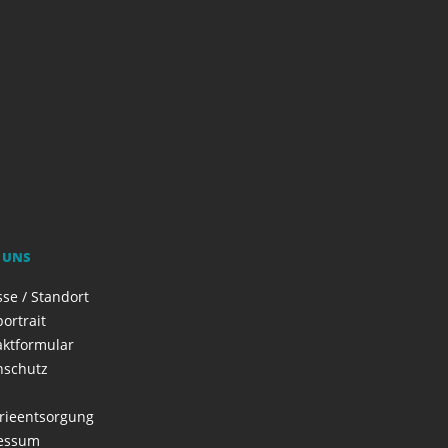
 UNS
se / Standort
ortrait
aktformular
nschutz
rieentsorgung
essum