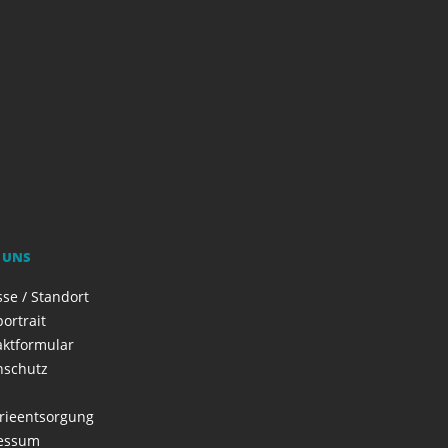
 UNS
se / Standort
ortrait
aktformular
nschutz
rieentsorgung
essum