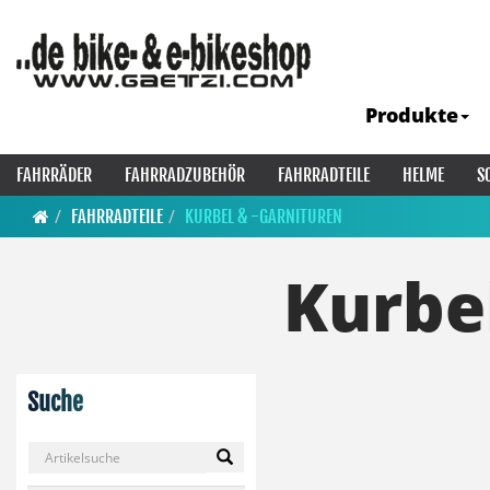
Produkte
FAHRRÄDER
FAHRRADZUBEHÖR
FAHRRADTEILE
HELME
S
FAHRRADTEILE
KURBEL & -GARNITUREN
Kurbe
Suche