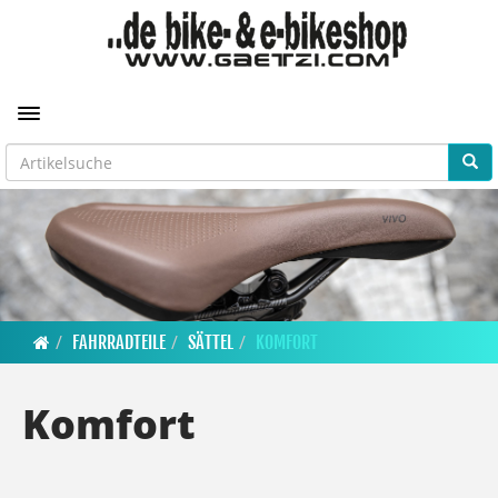
Toggle navigation
FAHRRADTEILE
SÄTTEL
KOMFORT
Komfort