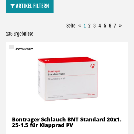
ARTIKEL FILTERN
Seite
«
1
2
3
4
5
6
7
»
135 Ergebnisse
Bontrager Schlauch BNT Standard 20x1.
25-1.5 für Klapprad PV