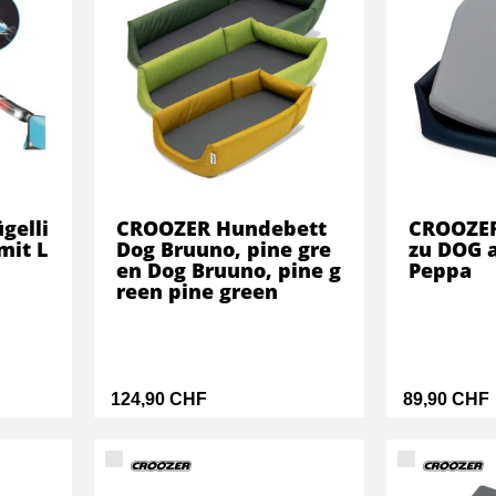
gelli
CROOZER Hundebett
CROOZER
mit L
Dog Bruuno, pine gre
zu DOG 
en Dog Bruuno, pine g
Peppa
reen pine green
124,90 CHF
89,90 CHF