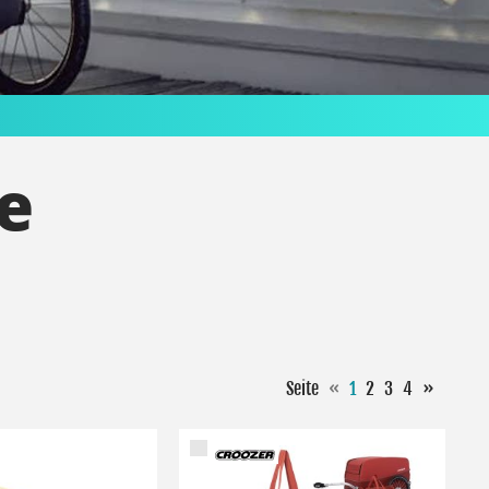
e
Seite
«
1
2
3
4
»