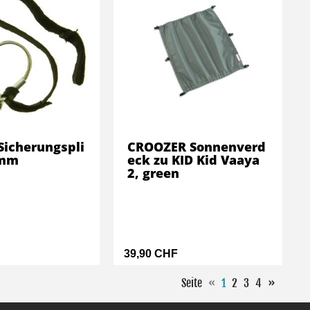
Sicherungspli
CROOZER Sonnenverd
5mm
eck zu KID Kid Vaaya
2, green
39,90 CHF
Seite
«
1
2
3
4
»