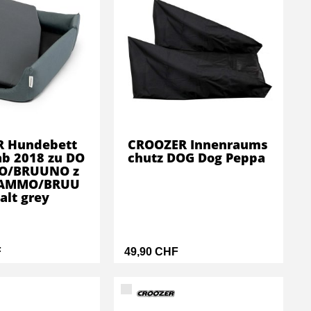
 Hundebett
CROOZER Innenraums
ab 2018 zu DO
chutz DOG Dog Peppa
O/BRUUNO z
TAMMO/BRUU
alt grey
F
49,90 CHF