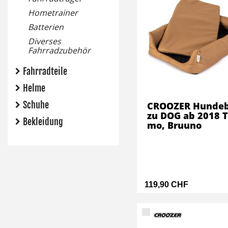
Hometrainer
Batterien
Diverses
Fahrradzubehör
Fahrradteile
Helme
Schuhe
CROOZER Hundeb
zu DOG ab 2018 
Bekleidung
mo, Bruuno
119,90 CHF