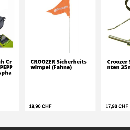
h Cr
CROOZER Sicherheits
Croozer 
 PEPP
wimpel (Fahne)
nten 3
spha
19,90 CHF
17,90 CHF