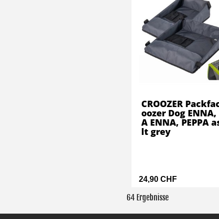
CROOZER Packfac
oozer Dog ENNA,
A ENNA, PEPPA a
lt grey
24,90 CHF
64 Ergebnisse