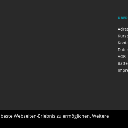
ÜBER
Adres
Kurzp
Kont
Date
AGB
Batte
Impr
s beste Webseiten-Erlebnis zu ermöglichen. Weitere
n- & Handicap-Fahrzeuge
Marken
Ski- & Snowboard