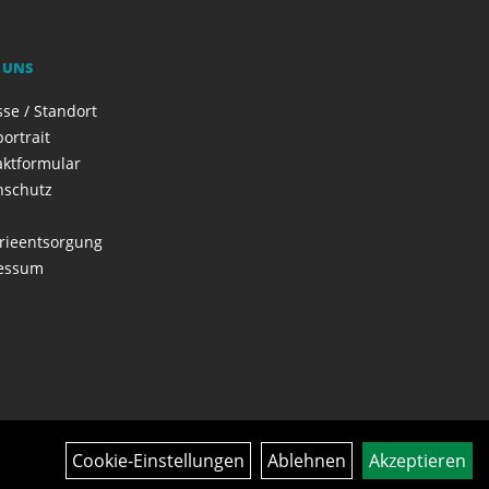
 UNS
se / Standort
ortrait
aktformular
nschutz
rieentsorgung
essum
Cookie-Einstellungen
Ablehnen
Akzeptieren
Über uns