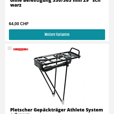
ohne Befestigung 330/363 mm 29" sch
warz
64,00 CHF
Weitere Varianten
Pletscher Gepäckträger Athlete System