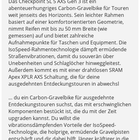
Das Checkpoint SL 5 AXS Gen 3 ist ein
abenteuerhungriges Carbon-Gravelbike für Touren
weit jenseits des Horizonts. Sein leichter Rahmen
basiert auf einer komfortorientierten Geometrie,
nimmt Reifen mit bis zu 50 mm Breite (wie
gemessen) auf und bietet zahlreiche
Aufnahmepunkte für Taschen und Equipment. Die
IsoSpeed-Rahmentechnologie dämpft ermüdende
Straßenvibrationen, damit du souverän über
Unebenheiten und Schlaglöcher hinweggleitest.
Außerdem kommt es mit einer drahtlosen SRAM
Apex XPLR AXS Schaltung, die für deine
ausgedehnten Entdeckungstouren in abwechsl
… du ein Carbon-Gravelbike für ausgedehnte
Entdeckungstouren suchst, das mit erschwinglichen
Komponenten bestückt ist, die du mit der Zeit
upgraden kannst. Du willst die
vibrationsdämpfenden Vorteile der IsoSpeed-
Technologie, die holprige, ermüdende Gravelpisten
entschärft und dir dabei hilft, länger kräftiger in die