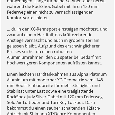
notwendigen Gänge für deine XC-Abenteuer bereit,
während die RockShox Gabel mit ihren 120 mm
Federweg einen nicht zu vernachlässigenden
Komfortvorteil bietet.
… du in den XC-Rennsport einsteigen möchtest, und
zwar auf einem Hardtail, das kräftezehrende
Anstiege vernascht und auch in grobem Terrain
gelassen bleibt. Aufgrund des erschwinglicheren
Preises suchst du einen robusten
Aluminiumrahmen, den du später bei Bedarf mit
hochwertigeren Komponenten aufrüsten kannst.
Einen leichten Hardtail-Rahmen aus Alpha Platinum
Aluminium mit moderner XC-Geometrie samt 148
mm Boost-Einbaubreite für mehr Steifigkeit und
Stabilität unter Last sowie eine trailglättende
RockShox Judy Silver Gabel mit 120 mm Federweg,
Solo Air Luftfeder und TurnKey-Lockout. Dazu
bekommst du einen sauber schaltenden 12fach-
Antrieb mit Shimano XT/Deore Komponenten,