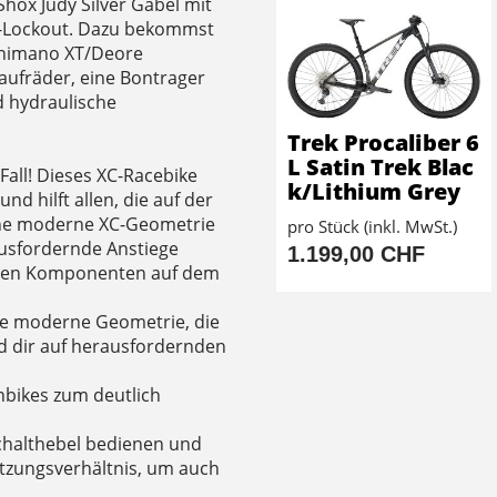
kShox Judy Silver Gabel mit
y-Lockout. Dazu bekommst
Shimano XT/Deore
ufräder, eine Bontrager
d hydraulische
Trek Procaliber 6
L Satin Trek Blac
Fall! Dieses XC-Racebike
k/Lithium Grey
d hilft allen, die auf der
ine moderne XC-Geometrie
pro Stück (inkl. MwSt.)
ausfordernde Anstiege
1.199,00 CHF
ten Komponenten auf dem
e moderne Geometrie, die
nd dir auf herausfordernden
nbikes zum deutlich
Schalthebel bedienen und
etzungsverhältnis, um auch