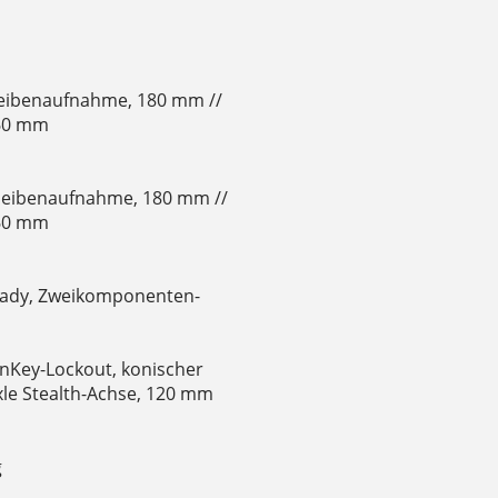
heibenaufnahme, 180 mm //
160 mm
heibenaufnahme, 180 mm //
160 mm
Ready, Zweikomponenten-
urnKey-Lockout, konischer
le Stealth-Achse, 120 mm
g