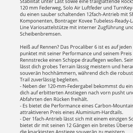
Stabilität unter Last sowie eine trailglättende Roc
120 mm Federweg, Solo Air Luftfeder und TurnKe
du einen sauber schaltenden 12fach-Antrieb mit 
Komponenten, Bontrager Kovee Tubeless-Ready-La
Line Variosattelstütze mit interner Zugführung un
Scheibenbremsen.
Heiß auf Rennen? Das Procaliber 6 ist es auf jeden 
punktet mit seiner Performance und seinem Preis un
Rennstrecke einen Schippe drauflegen wollen. Se
lässt dich grobes Terrain lässig meistern und her
souverän hochhämmern, während dich die robus
Trail zuverlässig begleiten.
- Neben der 120-mm-Federgabel bekommst du ein
dich auf erbitterten Anstiegen nach vorn pusht u
Abfahrten den Rücken freihält.
- Es bietet die Performance eines Carbon-Mountai
attraktiveren Preis eines Aluminium-Hardtails.
- Der 1fach-Antrieb lässt sich mit einem einzigen 
bietet dir mit seinen 12 Gängen ein breites Übers
die knackigsten Anstiege souverän zu meistern.