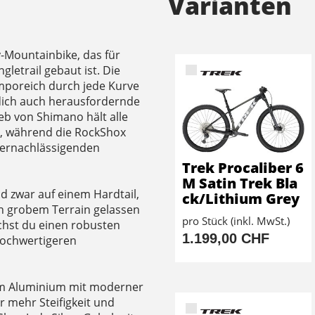
Varianten
y-Mountainbike, das für
letrail gebaut ist. Die
mporeich durch jede Kurve
 dich auch herausfordernde
eb von Shimano hält alle
t, während die RockShox
vernachlässigenden
Trek Procaliber 6
M Satin Trek Bla
d zwar auf einem Hardtail,
ck/Lithium Grey
in grobem Terrain gelassen
pro Stück (inkl. MwSt.)
uchst du einen robusten
1.199,00 CHF
hochwertigeren
num Aluminium mit moderner
 mehr Steifigkeit und