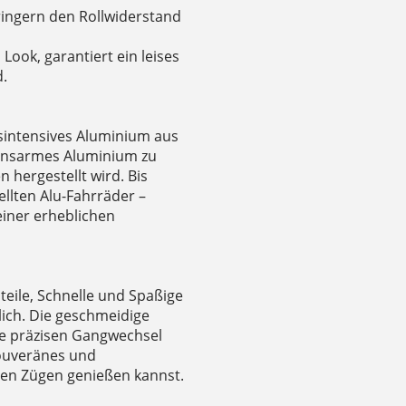
ringern den Rollwiderstand
Look, garantiert ein leises
d.
sintensives Aluminium aus
ionsarmes Aluminium zu
 hergestellt wird. Bis
llten Alu-Fahrräder –
 einer erheblichen
eile, Schnelle und Spaßige
ch. Die geschmeidige
die präzisen Gangwechsel
souveränes und
ollen Zügen genießen kannst.