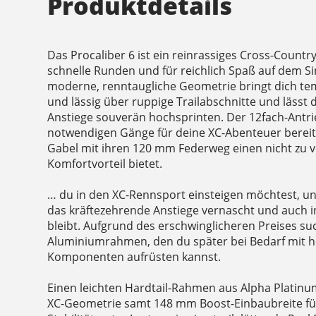
Produktdetails
Das Procaliber 6 ist ein reinrassiges Cross-Countr
schnelle Runden und für reichlich Spaß auf dem Sing
moderne, renntaugliche Geometrie bringt dich te
und lässig über ruppige Trailabschnitte und lässt
Anstiege souverän hochsprinten. Der 12fach-Antri
notwendigen Gänge für deine XC-Abenteuer berei
Gabel mit ihren 120 mm Federweg einen nicht zu 
Komfortvorteil bietet.
… du in den XC-Rennsport einsteigen möchtest, un
das kräftezehrende Anstiege vernascht und auch 
bleibt. Aufgrund des erschwinglicheren Preises s
Aluminiumrahmen, den du später bei Bedarf mit 
Komponenten aufrüsten kannst.
Einen leichten Hardtail-Rahmen aus Alpha Plati
XC-Geometrie samt 148 mm Boost-Einbaubreite für