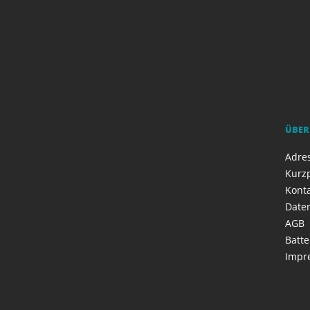
ÜBER
Adres
Kurzp
Kont
Date
AGB
Batte
Impr