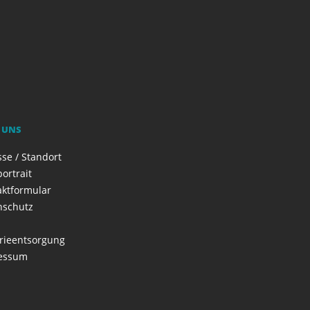
 UNS
se / Standort
ortrait
aktformular
nschutz
rieentsorgung
essum