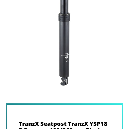
TranzX Seatpost TranzX YSP18