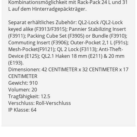
Kombinationsmöglichkeit mit Rack-Pack 24 L und 31
L auf dem Hinterradgepäckträger.
Separat erhältliches Zubehör: QL2-Lock /QL2-Lock
keyed alike (F3913/F3915); Pannier Stabilizing Insert
(F3911); Packing Cube Set (F3905) or Bundle (F3910);
Commuting Insert (F3906); Outer-Pocket 2,1 L (F91s);
Mesh-Pocket(F9121); QL 2 Lock (F3113); Anti-Theft-
Device (E125); QL2.1 Haken 18 mm (E211) & 20 mm
(E193).
Dimensionen: 42 CENTIMETER x 32 CENTIMETER x 17
CENTIMETER
Gewicht: 910
Volumen: 20
Tragfähigkeit: 12.5
Verschluss: Roll-Verschluss
IP Klasse: 64