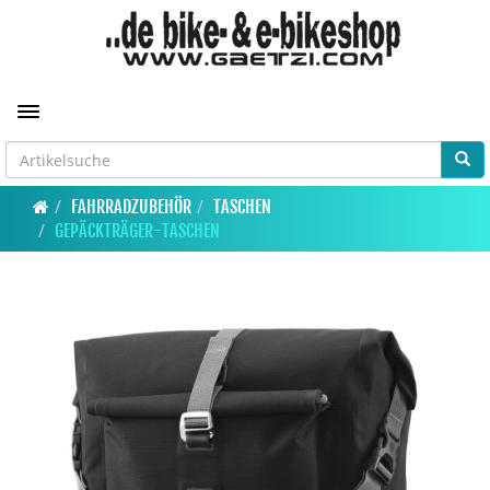
Toggle navigation
FAHRRADZUBEHÖR
TASCHEN
GEPÄCKTRÄGER-TASCHEN