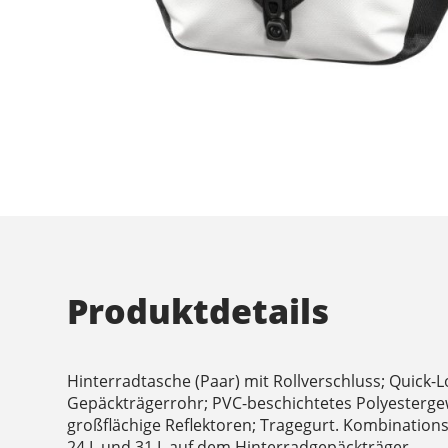
Produktdetails
Hinterradtasche (Paar) mit Rollverschluss; Quick-
Gepäckträgerrohr; PVC-beschichtetes Polyestergew
großflächige Reflektoren; Tragegurt. Kombination
24 L und 31 L auf dem Hinterradgepäckträger.