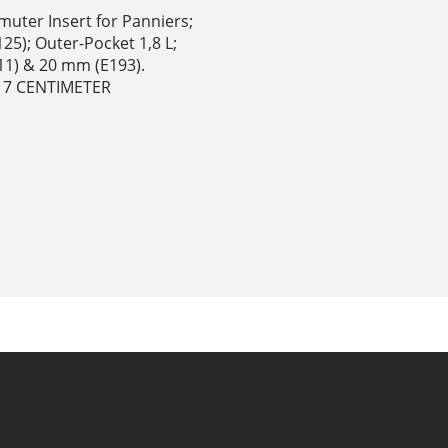
uter Insert for Panniers;
25); Outer-Pocket 1,8 L;
11) & 20 mm (E193).
 17 CENTIMETER