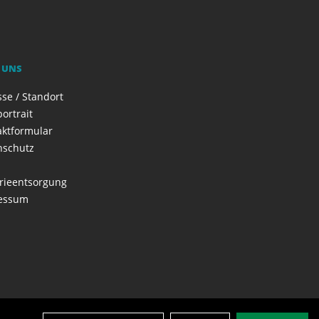
 UNS
se / Standort
ortrait
aktformular
nschutz
rieentsorgung
essum