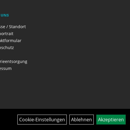
 UNS
se / Standort
ortrait
aktformular
nschutz
rieentsorgung
essum
Cookie-Einstellungen
Ablehnen
Akzeptieren
Über uns