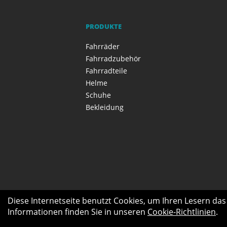
PRODUKTE
Fahrräder
Fahrradzubehör
Fahrradteile
Helme
Schuhe
Bekleidung
Diese Internetseite benutzt Cookies, um Ihren Lesern da
Informationen finden Sie in unseren
Cookie-Richtlinien
.
Produkte
E-Bike Center
Seniore