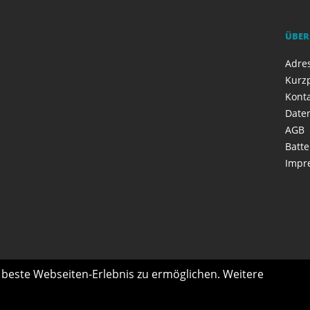
ÜBER
Adres
Kurzp
Kont
Date
AGB
Batte
Impr
s beste Webseiten-Erlebnis zu ermöglichen. Weitere
n- & Handicap-Fahrzeuge
Marken
Ski- & Snowboard