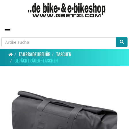
Toggle navigation
FAHRRADZUBEHÖR
TASCHEN
GEPÄCKTRÄGER-TASCHEN