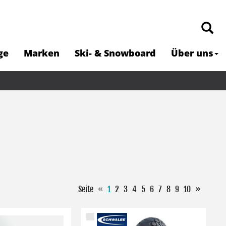
ge
Marken
Ski- & Snowboard
Über uns
Seite
«
1
2
3
4
5
6
7
8
9
10
»