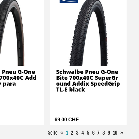
 Pneu G-One
Schwalbe Pneu G-One
 700x40C Add
Bite 700x40C SuperGr
y para
ound Addix SpeedGrip
TL-E black
69,00 CHF
Seite
«
1
2
3
4
5
6
7
8
9
10
»