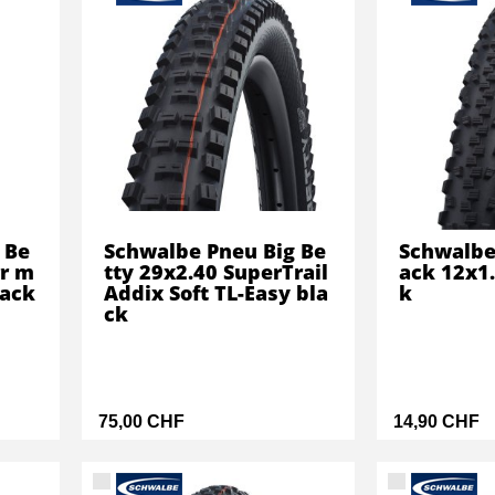
 Be
Schwalbe Pneu Big Be
Schwalbe
rr m
tty 29x2.40 SuperTrail
ack 12x1.
lack
Addix Soft TL-Easy bla
k
ck
75,00 CHF
14,90 CHF