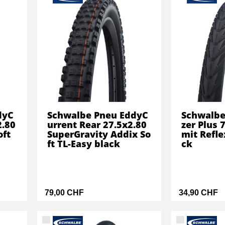
dyC
Schwalbe Pneu EddyC
Schwalbe
2.80
urrent Rear 27.5x2.80
zer Plus 
oft
SuperGravity Addix So
mit Refle
ft TL-Easy black
ck
79,00 CHF
34,90 CHF