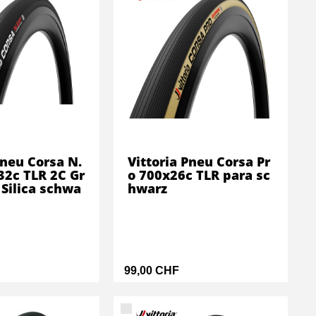
Pneu Corsa N.
Vittoria Pneu Corsa Pr
32c TLR 2C Gr
o 700x26c TLR para sc
Silica schwa
hwarz
99,00 CHF