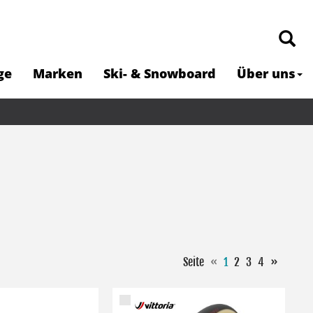
ge
Marken
Ski- & Snowboard
Über uns
Seite
«
1
2
3
4
»