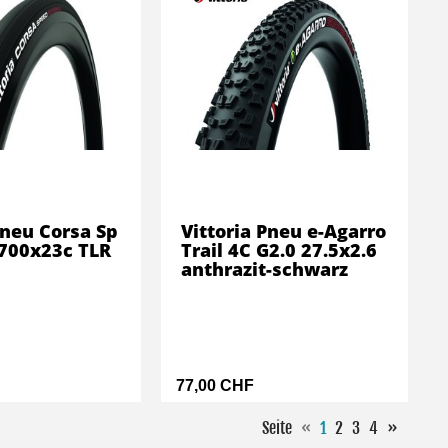
Pneu Corsa Sp
Vittoria Pneu e-Agarro
 700x23c TLR
Trail 4C G2.0 27.5x2.6
anthrazit-schwarz
77,00 CHF
Seite
«
1
2
3
4
»