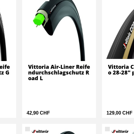
eife
Vittoria Air-Liner Reife
Vittoria 
tz G
ndurchschlagschutz R
o 28-28" 
oad L
42,90 CHF
129,00 CHF