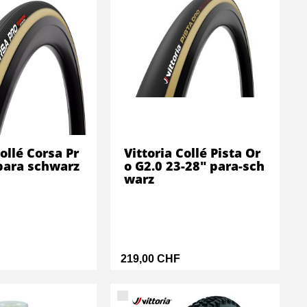
Collé Corsa Pr
Vittoria Collé Pista Or
para schwarz
o G2.0 23-28" para-sch
warz
219,00 CHF