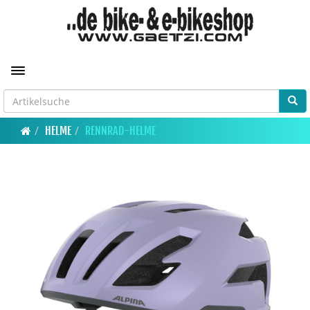
Toggle navigation
HELME
RENNRAD-HELME