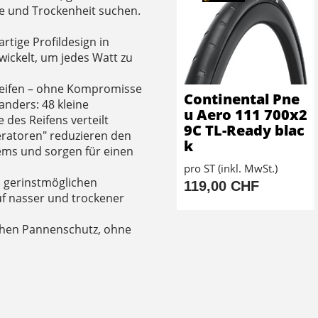
 und Trockenheit suchen.
rtige Profildesign in
wickelt, um jedes Watt zu
Reifen – ohne Kompromisse
Continental Pne
 anders: 48 kleine
u Aero 111 700x2
des Reifens verteilt
9C TL-Ready blac
eratoren" reduzieren den
k
ems und sorgen für einen
pro ST (inkl. MwSt.)
 gerinstmöglichen
119,00 CHF
uf nasser und trockener
chen Pannenschutz, ohne