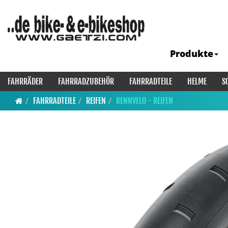
Produkte
FAHRRÄDER
FAHRRADZUBEHÖR
FAHRRADTEILE
HELME
S
FAHRRADTEILE
REIFEN
RENNVELO - REIFEN