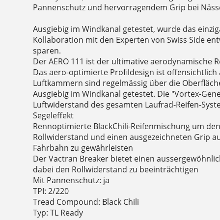
Pannenschutz und hervorragendem Grip bei Nässe
Ausgiebig im Windkanal getestet, wurde das einziga
Kollaboration mit den Experten von Swiss Side ent
sparen.
Der AERO 111 ist der ultimative aerodynamische 
Das aero-optimierte Profildesign ist offensichtlich
Luftkammern sind regelmässig über die Oberfläche 
Ausgiebig im Windkanal getestet. Die "Vortex-Gen
Luftwiderstand des gesamten Laufrad-Reifen-Syst
Segeleffekt
Rennoptimierte BlackChili-Reifenmischung um den
Rollwiderstand und einen ausgezeichneten Grip a
Fahrbahn zu gewährleisten
Der Vactran Breaker bietet einen aussergewöhnli
dabei den Rollwiderstand zu beeinträchtigen
Mit Pannenschutz: ja
TPI: 2/220
Tread Compound: Black Chili
Typ: TL Ready