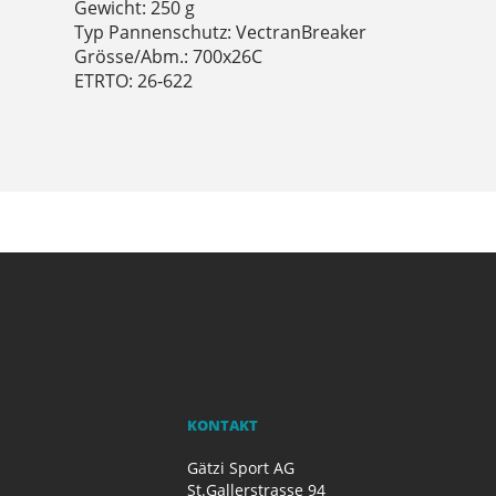
Gewicht: 250 g
Typ Pannenschutz: VectranBreaker
Grösse/Abm.: 700x26C
ETRTO: 26-622
KONTAKT
Gätzi Sport AG
St.Gallerstrasse 94