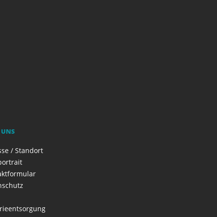
 UNS
se / Standort
ortrait
aktformular
nschutz
rieentsorgung