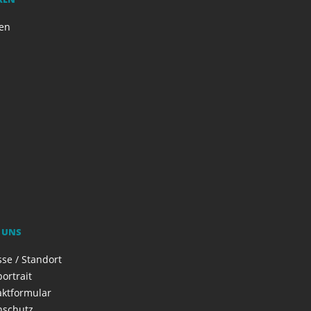
en
 UNS
se / Standort
ortrait
aktformular
nschutz