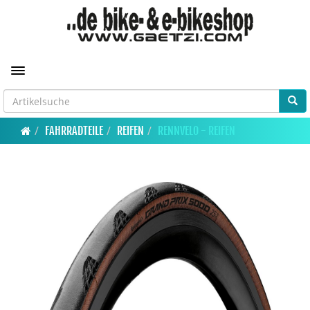
Toggle navigation
FAHRRADTEILE
REIFEN
RENNVELO - REIFEN