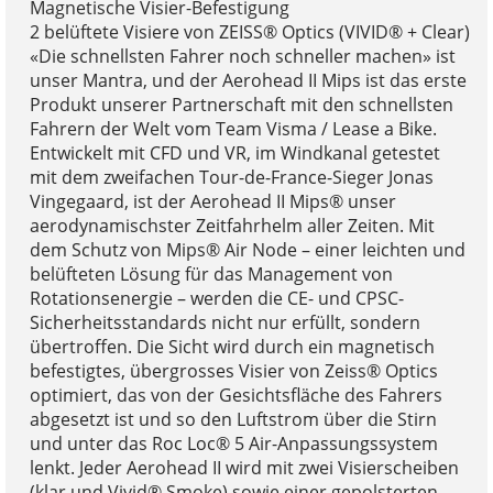
Magnetische Visier-Befestigung
2 belüftete Visiere von ZEISS® Optics (VIVID® + Clear)
«Die schnellsten Fahrer noch schneller machen» ist
unser Mantra, und der Aerohead II Mips ist das erste
Produkt unserer Partnerschaft mit den schnellsten
Fahrern der Welt vom Team Visma / Lease a Bike.
Entwickelt mit CFD und VR, im Windkanal getestet
mit dem zweifachen Tour-de-France-Sieger Jonas
Vingegaard, ist der Aerohead II Mips® unser
aerodynamischster Zeitfahrhelm aller Zeiten. Mit
dem Schutz von Mips® Air Node – einer leichten und
belüfteten Lösung für das Management von
Rotationsenergie – werden die CE- und CPSC-
Sicherheitsstandards nicht nur erfüllt, sondern
übertroffen. Die Sicht wird durch ein magnetisch
befestigtes, übergrosses Visier von Zeiss® Optics
optimiert, das von der Gesichtsfläche des Fahrers
abgesetzt ist und so den Luftstrom über die Stirn
und unter das Roc Loc® 5 Air-Anpassungssystem
lenkt. Jeder Aerohead II wird mit zwei Visierscheiben
(klar und Vivid® Smoke) sowie einer gepolsterten