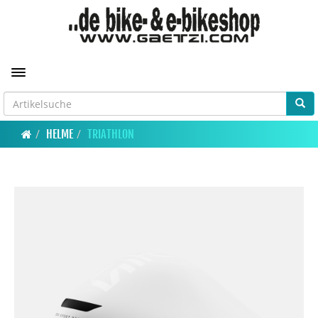
Toggle navigation
HELME
TRIATHLON