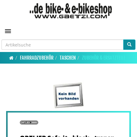
Toggle navigation
FAHRRADZUBEHÖR
TASCHEN
ZUBEHÖR & ERSATZTEILE