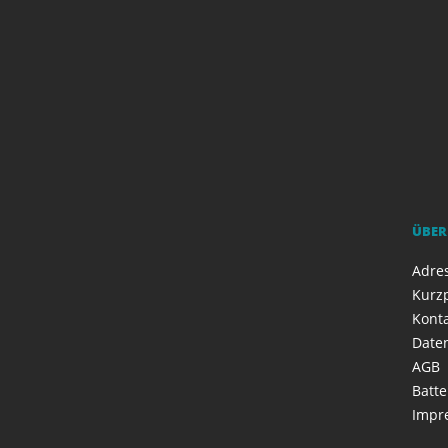
ÜBER
Adres
Kurzp
Kont
Date
AGB
Batte
Impr