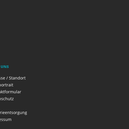
 UNS
se / Standort
ortrait
aktformular
nschutz
rieentsorgung
essum