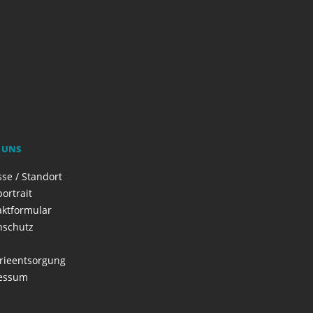
 UNS
se / Standort
ortrait
aktformular
nschutz
rieentsorgung
essum