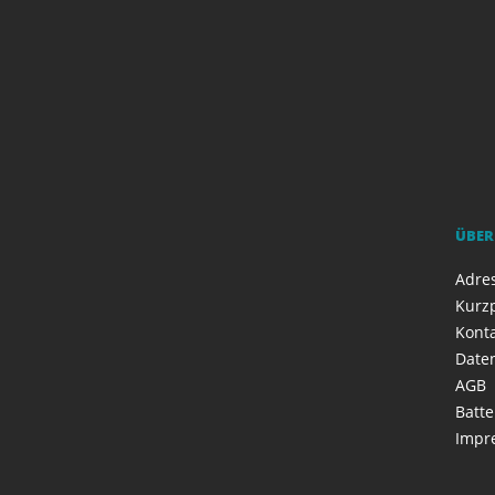
ÜBER
Adres
Kurzp
Kont
Date
AGB
Batte
Impr