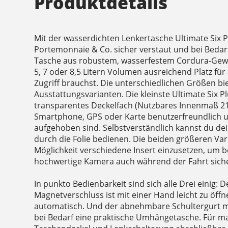
Produktdetails
Mit der wasserdichten Lenkertasche Ultimate Six P
Portemonnaie & Co. sicher verstaut und bei Bedarf
Tasche aus robustem, wasserfestem Cordura-Geweb
5, 7 oder 8,5 Litern Volumen ausreichend Platz für 
Zugriff brauchst. Die unterschiedlichen Größen b
Ausstattungsvarianten. Die kleinste Ultimate Six P
transparentes Deckelfach (Nutzbares Innenmaß 21
Smartphone, GPS oder Karte benutzerfreundlich u
aufgehoben sind. Selbstverständlich kannst du d
durch die Folie bedienen. Die beiden größeren Var
Möglichkeit verschiedene Insert einzusetzen, um b
hochwertige Kamera auch während der Fahrt siche
In punkto Bedienbarkeit sind sich alle Drei einig: D
Magnetverschluss ist mit einer Hand leicht zu öff
automatisch. Und der abnehmbare Schultergurt m
bei Bedarf eine praktische Umhängetasche. Für ma