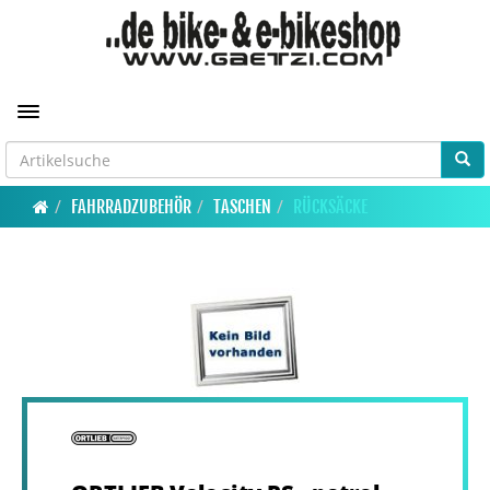
Toggle navigation
FAHRRADZUBEHÖR
TASCHEN
RÜCKSÄCKE