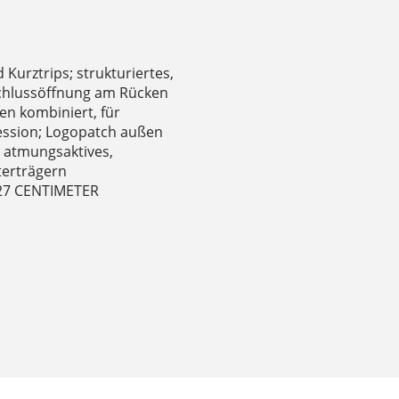
 Kurztrips; strukturiertes,
schlussöffnung am Rücken
en kombiniert, für
ression; Logopatch außen
; atmungsaktives,
terträgern
 27 CENTIMETER