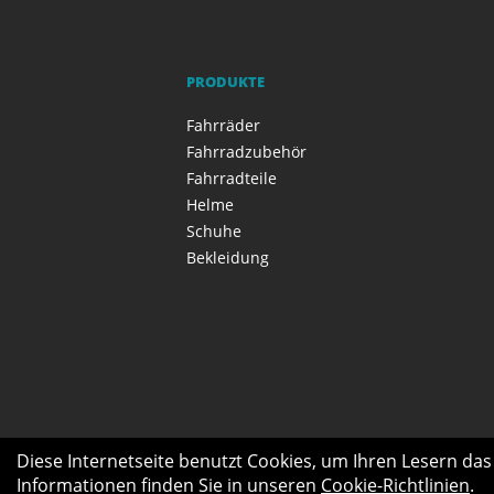
PRODUKTE
Fahrräder
Fahrradzubehör
Fahrradteile
Helme
Schuhe
Bekleidung
Diese Internetseite benutzt Cookies, um Ihren Lesern da
Informationen finden Sie in unseren
Cookie-Richtlinien
.
Produkte
E-Bike Center
Seniore