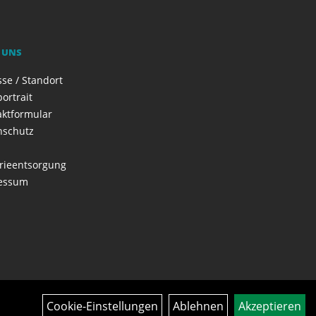
 UNS
se / Standort
ortrait
aktformular
nschutz
rieentsorgung
essum
Cookie-Einstellungen
Ablehnen
Akzeptieren
Über uns