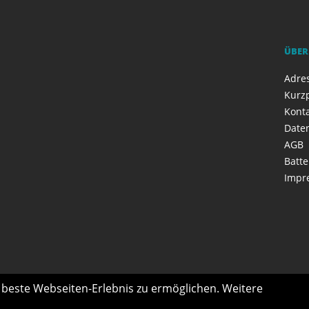
ÜBER
Adres
Kurzp
Kont
Date
AGB
Batte
Impr
s beste Webseiten-Erlebnis zu ermöglichen. Weitere
n- & Handicap-Fahrzeuge
Marken
Ski- & Snowboard