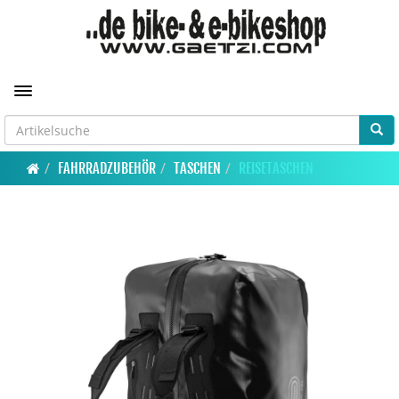
Toggle navigation
FAHRRADZUBEHÖR
TASCHEN
REISETASCHEN