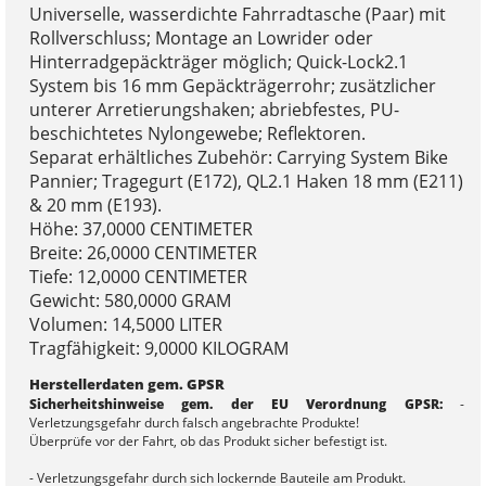
Universelle, wasserdichte Fahrradtasche (Paar) mit
Rollverschluss; Montage an Lowrider oder
Hinterradgepäckträger möglich; Quick-Lock2.1
System bis 16 mm Gepäckträgerrohr; zusätzlicher
unterer Arretierungshaken; abriebfestes, PU-
beschichtetes Nylongewebe; Reflektoren.
Separat erhältliches Zubehör: Carrying System Bike
Pannier; Tragegurt (E172), QL2.1 Haken 18 mm (E211)
& 20 mm (E193).
Höhe: 37,0000 CENTIMETER
Breite: 26,0000 CENTIMETER
Tiefe: 12,0000 CENTIMETER
Gewicht: 580,0000 GRAM
Volumen: 14,5000 LITER
Tragfähigkeit: 9,0000 KILOGRAM
Herstellerdaten gem. GPSR
Sicherheitshinweise gem. der EU Verordnung GPSR:
-
Verletzungsgefahr durch falsch angebrachte Produkte!
Überprüfe vor der Fahrt, ob das Produkt sicher befestigt ist.
- Verletzungsgefahr durch sich lockernde Bauteile am Produkt.