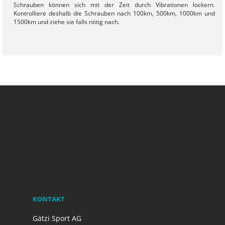
Schrauben können sich mit der Zeit durch Vibrationen lockern.
Kontrolliere deshalb die Schrauben nach 100km, 500km, 1000km und
1500km und ziehe sie falls nötig nach.
- Verletzungsgefahr durch Materialbruch bei Überladung!
Überschreite die maximale Zuladung von 9 Kg nicht. Wiege
gegebenenfalls die Ladung, um sicher zu gehen, dass die maximale
Zuladung nicht überschritten wird.
KONTAKT
Gätzi Sport AG