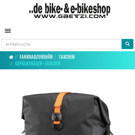
Toggle navigation
FAHRRADZUBEHÖR
TASCHEN
GEPÄCKTRÄGER-TASCHEN