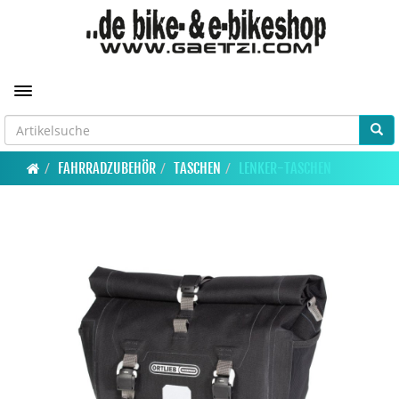
Toggle navigation
FAHRRADZUBEHÖR
TASCHEN
LENKER-TASCHEN