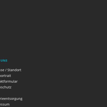
 UNS
se / Standort
ortrait
aktformular
nschutz
rieentsorgung
essum