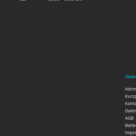
ÜBER
Adres
Kurzp
Kont
Date
AGB
Batte
Impr