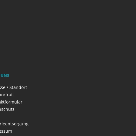
 UNS
se / Standort
ortrait
aktformular
nschutz
rieentsorgung
essum