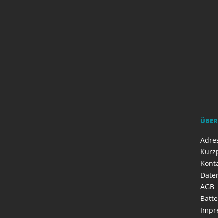
ÜBER
Adres
Kurzp
Kont
Date
AGB
Batte
Impr