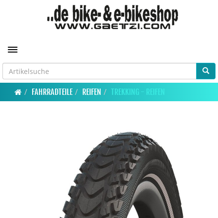
Toggle navigation
FAHRRADTEILE
REIFEN
TREKKING - REIFEN