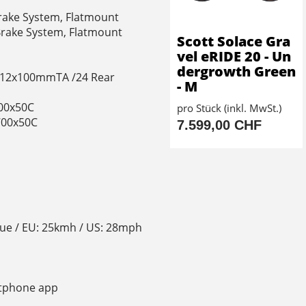
rake System, Flatmount
Brake System, Flatmount
Scott Solace Gra
vel eRIDE 20 - Un
dergrowth Green
nt 12x100mmTA /24 Rear
- M
700x50C
pro Stück (inkl. MwSt.)
700x50C
7.599,00 CHF
ue / EU: 25kmh / US: 28mph
rtphone app