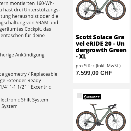
tern montierten 160-Wh-
u hast drei Unterstützungs-
stung herausholst oder die
Gangschaltung von SRAM und
fgeräumtes Cockpit, das
mentaschen für deine
Scott Solace Gra
vel eRIDE 20 - Un
dergrowth Green
orherige Ankündigung
- XL
pro Stück (inkl. MwSt.)
7.599,00 CHF
ce geometry / Replaceable
ange Extender Ready
1/4´´-1 1/2´´ Excentric
lectronic Shift System
e System