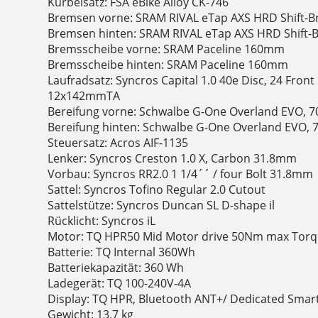
Kurbelsatz: FSA eBike Alloy CK-746
Bremsen vorne: SRAM RIVAL eTap AXS HRD Shift-B
Bremsen hinten: SRAM RIVAL eTap AXS HRD Shift-
Bremsscheibe vorne: SRAM Paceline 160mm
Bremsscheibe hinten: SRAM Paceline 160mm
Laufradsatz: Syncros Capital 1.0 40e Disc, 24 Fro
12x142mmTA
Bereifung vorne: Schwalbe G-One Overland EVO, 
Bereifung hinten: Schwalbe G-One Overland EVO, 
Steuersatz: Acros AIF-1135
Lenker: Syncros Creston 1.0 X, Carbon 31.8mm
Vorbau: Syncros RR2.0 1 1/4´´ / four Bolt 31.8mm
Sattel: Syncros Tofino Regular 2.0 Cutout
Sattelstütze: Syncros Duncan SL D-shape il
Rücklicht: Syncros iL
Motor: TQ HPR50 Mid Motor drive 50Nm max Torq
Batterie: TQ Internal 360Wh
Batteriekapazität: 360 Wh
Ladegerät: TQ 100-240V-4A
Display: TQ HPR, Bluetooth ANT+/ Dedicated Sma
Gewicht: 13,7 kg