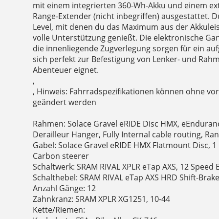
mit einem integrierten 360-Wh-Akku und einem ex
Range-Extender (nicht inbegriffen) ausgestattet. D
Level, mit denen du das Maximum aus der Akkulei
volle Unterstützung genießt. Die elektronische 
die innenliegende Zugverlegung sorgen für ein au
sich perfekt zur Befestigung von Lenker- und Rah
Abenteuer eignet.
,
, Hinweis: Fahrradspezifikationen können ohne v
geändert werden
Rahmen: Solace Gravel eRIDE Disc HMX, eEnduran
Derailleur Hanger, Fully Internal cable routing, R
Gabel: Solace Gravel eRIDE HMX Flatmount Disc, 1 
Carbon steerer
Schaltwerk: SRAM RIVAL XPLR eTap AXS, 12 Speed E
Schalthebel: SRAM RIVAL eTap AXS HRD Shift-Brak
Anzahl Gänge: 12
Zahnkranz: SRAM XPLR XG1251, 10-44
Kette/Riemen: