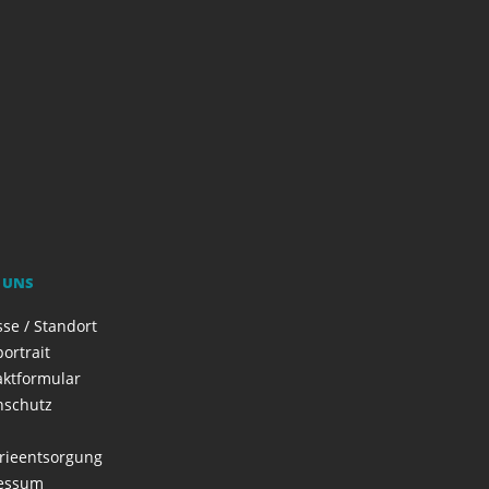
 UNS
se / Standort
ortrait
aktformular
nschutz
rieentsorgung
essum