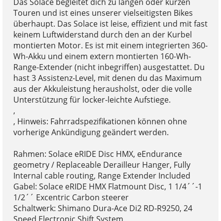
Das Solace begleitet dich zu langen oder kurzen
Touren und ist eines unserer vielseitigsten Bikes
überhaupt. Das Solace ist leise, effizient und mit fast
keinem Luftwiderstand durch den an der Kurbel
montierten Motor. Es ist mit einem integrierten 360-
Wh-Akku und einem extern montierten 160-Wh-
Range-Extender (nicht inbegriffen) ausgestattet. Du
hast 3 Assistenz-Level, mit denen du das Maximum
aus der Akkuleistung herausholst, oder die volle
Unterstützung für locker-leichte Aufstiege.
,
, Hinweis: Fahrradspezifikationen können ohne
vorherige Ankündigung geändert werden.
Rahmen: Solace eRIDE Disc HMX, eEndurance
geometry / Replaceable Derailleur Hanger, Fully
Internal cable routing, Range Extender Included
Gabel: Solace eRIDE HMX Flatmount Disc, 1 1/4´´-1
1/2´´ Excentric Carbon steerer
Schaltwerk: Shimano Dura-Ace Di2 RD-R9250, 24
Speed Electronic Shift System