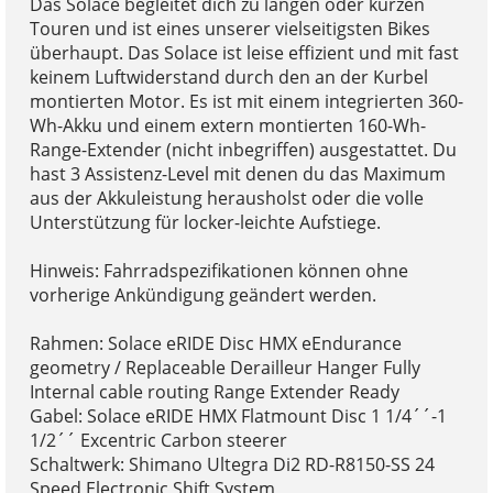
Das Solace begleitet dich zu langen oder kurzen
Touren und ist eines unserer vielseitigsten Bikes
überhaupt. Das Solace ist leise effizient und mit fast
keinem Luftwiderstand durch den an der Kurbel
montierten Motor. Es ist mit einem integrierten 360-
Wh-Akku und einem extern montierten 160-Wh-
Range-Extender (nicht inbegriffen) ausgestattet. Du
hast 3 Assistenz-Level mit denen du das Maximum
aus der Akkuleistung herausholst oder die volle
Unterstützung für locker-leichte Aufstiege.
Hinweis: Fahrradspezifikationen können ohne
vorherige Ankündigung geändert werden.
Rahmen: Solace eRIDE Disc HMX eEndurance
geometry / Replaceable Derailleur Hanger Fully
Internal cable routing Range Extender Ready
Gabel: Solace eRIDE HMX Flatmount Disc 1 1/4´´-1
1/2´´ Excentric Carbon steerer
Schaltwerk: Shimano Ultegra Di2 RD-R8150-SS 24
Speed Electronic Shift System