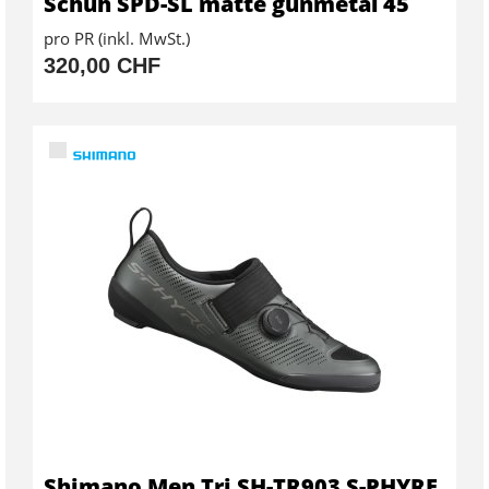
Schuh SPD-SL matte gunmetal 45
pro PR (inkl. MwSt.)
320,00 CHF
Shimano Men Tri SH-TR903 S-PHYRE