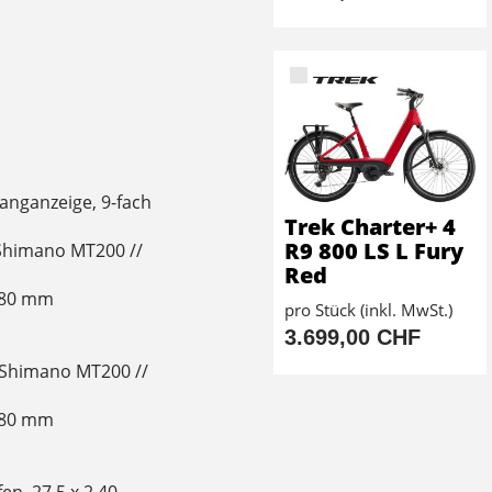
anganzeige, 9-fach
Trek Charter+ 4
R9 800 LS L Fury
Shimano MT200 //
Red
180 mm
pro Stück (inkl. MwSt.)
3.699,00 CHF
Shimano MT200 //
180 mm
en, 27.5 x 2.40