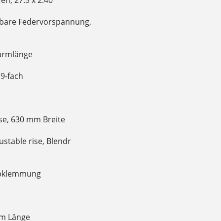
llbare Federvorspannung,
armlänge
9-fach
e, 630 mm Breite
stable rise, Blendr
ubklemmung
mm Länge