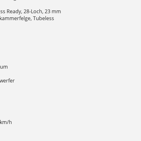
ss Ready, 28-Loch, 23 mm
hlkammerfelge, Tubeless
nium
nwerfer
 km/h