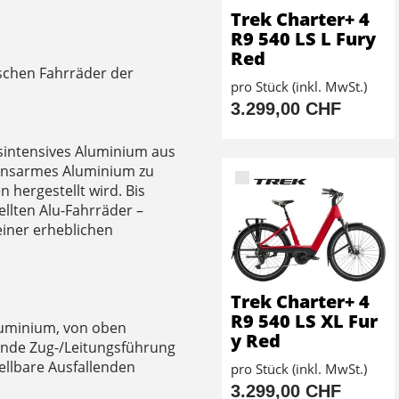
Trek Charter+ 4
R9 540 LS L Fury
Red
ischen Fahrräder der
pro Stück (inkl. MwSt.)
3.299,00 CHF
sintensives Aluminium aus
ionsarmes Aluminium zu
 hergestellt wird. Bis
llten Alu-Fahrräder –
 einer erheblichen
Trek Charter+ 4
R9 540 LS XL Fur
uminium, von oben
y Red
ende Zug-/Leitungsführung
ellbare Ausfallenden
pro Stück (inkl. MwSt.)
3.299,00 CHF