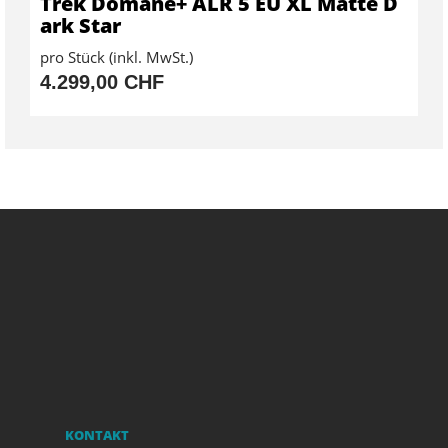
Trek Domane+ ALR 5 EU XL Matte D
ark Star
pro Stück (inkl. MwSt.)
4.299,00 CHF
KONTAKT