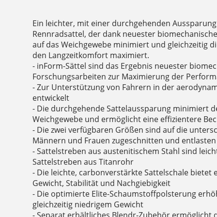
Ein leichter, mit einer durchgehenden Aussparung
Rennradsattel, der dank neuester biomechanische
auf das Weichgewebe minimiert und gleichzeitig d
den Langzeitkomfort maximiert.
- inForm-Sättel sind das Ergebnis neuester biome
Forschungsarbeiten zur Maximierung der Perfor
- Zur Unterstützung von Fahrern in der aerodynam
entwickelt
- Die durchgehende Sattelaussparung minimiert d
Weichgewebe und ermöglicht eine effizientere Be
- Die zwei verfügbaren Größen sind auf die unters
Männern und Frauen zugeschnitten und entlaste
- Sattelstreben aus austenitischem Stahl sind leic
Sattelstreben aus Titanrohr
- Die leichte, carbonverstärkte Sattelschale bietet
Gewicht, Stabilität und Nachgiebigkeit
- Die optimierte Elite-Schaumstoffpolsterung erh
gleichzeitig niedrigem Gewicht
- Separat erhältliches Blendr-Zubehör ermöglicht 