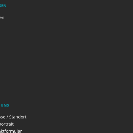
KEN
en
 UNS
se / Standort
ortrait
aktformular