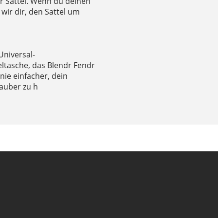
r Sattel. Wenn du deinen
 wir dir, den Sattel um
Universal-
ltasche, das Blendr Fendr
nie einfacher, dein
sauber zu h