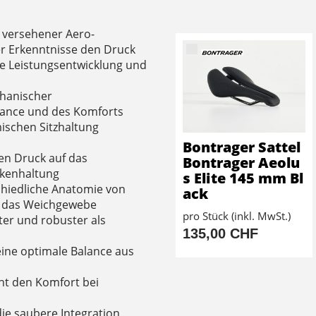
 versehener Aero-
r Erkenntnisse den Druck
ie Leistungsentwicklung und
chanischer
mance und des Komforts
ischen Sitzhaltung
Bontrager Sattel
en Druck auf das
Bontrager Aeolu
ckenhaltung
s Elite 145 mm Bl
chiedliche Anatomie von
ack
n das Weichgewebe
pro Stück (inkl. MwSt.)
hter und robuster als
135,00 CHF
 eine optimale Balance aus
öht den Komfort bei
die saubere Integration