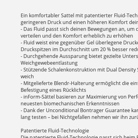
Ein komfortabler Sattel mit patentierter Fluid-Tech
geringeren Druck und einen höheren Komfort de
- Das Fluid passt sich deinen Bewegungen an, um 
verteilen und den Komfort erheblich zu erhöhen
- Fluid weist eine gegenüber Gel überlegene Druc
Druckspitzen im Durchschnitt um 20 % besser reduz
- Durchgehende Aussparung bietet gezielte Unter
Weichgewebeentlastung
- Stützende Schalenkonstruktion mit Dual Densit
weich
- Mitgelieferte Blendr-Halterung ermöglicht die ein
Befestigung eines Rücklichts
- inForm-Sättel basieren zur Maximierung von Pe
neuesten biomechanischen Erkenntnissen
- Dank der Unconditional Bontrager Guarantee kan
lang testen – bei Nichtgefallen nehmen wir ihn zur
Patentierte Fluid-Technologie
Die patentierte Fluid-Technologie passt sich beim