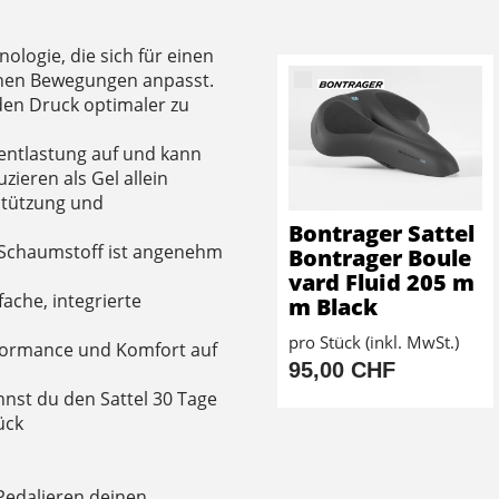
nologie, die sich für einen
inen Bewegungen anpasst.
den Druck optimaler zu
kentlastung auf und kann
ieren als Gel allein
stützung und
Bontrager Sattel
y Schaumstoff ist angenehm
Bontrager Boule
vard Fluid 205 m
fache, integrierte
m Black
pro Stück (inkl. MwSt.)
rformance und Komfort auf
95,00 CHF
nst du den Sattel 30 Tage
ück
 Pedalieren deinen